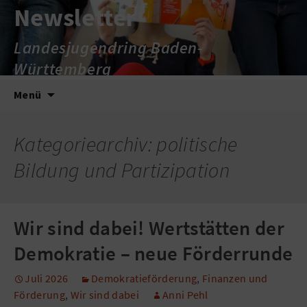
Newsletter
Landesjugendring Baden-
Württemberg
Zum
Suche
Menü
Inhalt
nach:
springen
Kategoriearchiv: politische
Bildung und Partizipation
Wir sind dabei! Wertstätten der
Demokratie – neue Förderrunde
Juli 2026
Demokratieförderung
,
Finanzen und
Förderung
,
Wir sind dabei
Anni Pehl