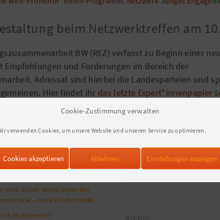
ne Welt-Promotor*innen-Programm
,
Netzwerk Junges Engagem
gestaltung beim Netzwerktreffen am 10
ngszusammenarbeit BW (REZ) verfasst zu Beginn einer ne
it Empfehlungen und Forderungen im Bereich der
rbeit. Adressat sind hierbei die Landesparteien und s
llgemeinen. Hier findet ihr
das letzte Expert*innenpapier 
EZ
.
Weiterlesen…
Cookie-Zustimmung verwalten
Wir verwenden Cookies, um unsere Website und unseren Service zu optimieren.
eueste Beiträge
Suche
Cookies akzeptieren
Ablehnen
Einstellungen anzeigen
Suchen
lles rund um die Juleica
nach:
ir sind dabei! Wertstätten der
emokratie – neue Förderrunde
rust im Ehrenamt
Archiv