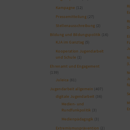
R
Kampagne
(12)
E
Pressemitteilung
(27)
R
Stellenausschreibung
(2)
D
Bildung und Bildungspolitik
(16)
E
KJA im Ganztag
(5)
F
J
Kooperation Jugendarbeit
und Schule
(1)
N
(
Ehrenamt und Engagement
(139)
N
J
Juleica
(61)
f
Jugendarbeit allgemein
(407)
S
digitale Jugendarbeit
(36)
M
Medien- und
E
Rundfunkpolitik
(3)
Medienpädagogik
(3)
Extremismusprävention
(2)