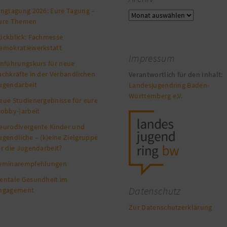
ingtagung 2026: Eure Tagung –
Archiv
ure Themen
ückblick: Fachmesse
emokratiewerkstatt
Impressum
inführungskurs für neue
achkräfte in der Verbandlichen
Verantwortlich für den Inhalt:
ugendarbeit
Landesjugendring Baden-
Württemberg e.V.
eue Studienergebnisse für eure
Lobby-)arbeit
eurodivergente Kinder und
ugendliche – (k)eine Zielgruppe
ür die Jugendarbeit?
eminarempfehlungen
entale Gesundheit im
Datenschutz
ngagement
Zur Datenschutzerklärung