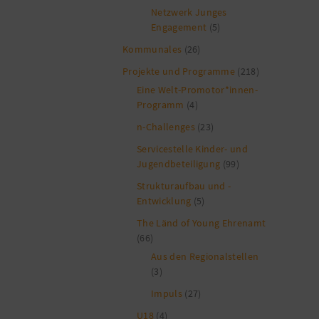
Netzwerk Junges
Engagement
(5)
Kommunales
(26)
Projekte und Programme
(218)
Eine Welt-Promotor*innen-
Programm
(4)
n-Challenges
(23)
Servicestelle Kinder- und
Jugendbeteiligung
(99)
Strukturaufbau und -
Entwicklung
(5)
The Länd of Young Ehrenamt
(66)
Aus den Regionalstellen
(3)
Impuls
(27)
U18
(4)