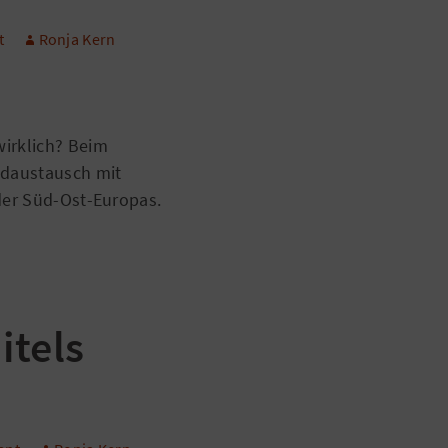
t
Ronja Kern
irklich? Beim
ndaustausch mit
der Süd-Ost-Europas.
itels