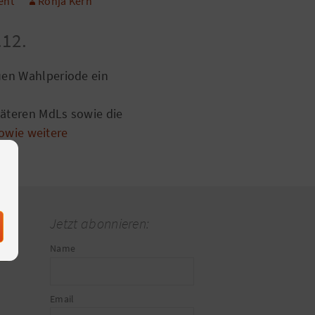
ent
Ronja Kern
.12.
uen Wahlperiode ein
päteren MdLs sowie die
sowie weitere
Jetzt abonnieren:
Name
Email