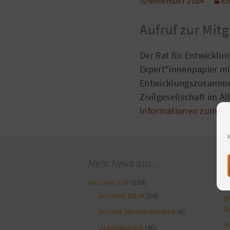
November 2024
Ei
Aufruf zur Mit
Der Rat für Entwicklu
Expert*innenpapier m
Entwicklungszusammena
Zivilgesellschaft im A
Informationen zum R
Mehr News aus…
N
aus dem LJR
(168)
A
aus dem DBJR
(59)
W
D
aus der Vorstandsarbeit
(4)
F
Jugendpolitik
(40)