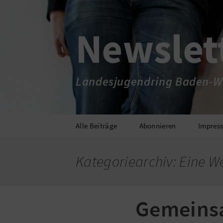
Newslet
Landesjugendring Baden-W
Zum
Alle Beiträge
Abonnieren
Impres
Inhalt
springen
Kategoriearchiv: Eine 
Gemeinsa