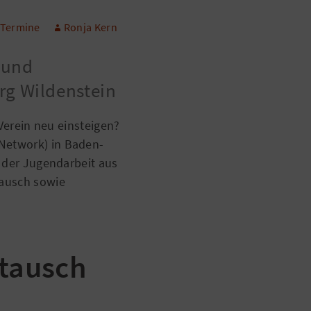
Termine
Ronja Kern
 und
rg Wildenstein
 Verein neu einsteigen?
Network) in Baden-
n der Jugendarbeit aus
ausch sowie
stausch