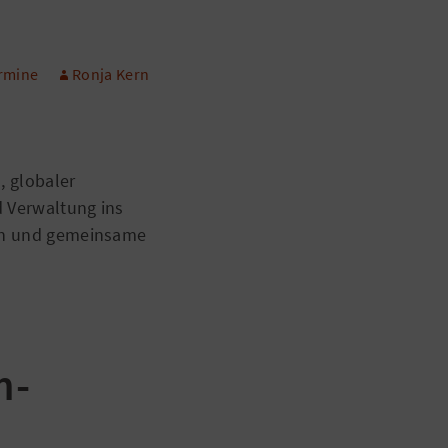
rmine
Ronja Kern
, globaler
d Verwaltung ins
ven und gemeinsame
n-