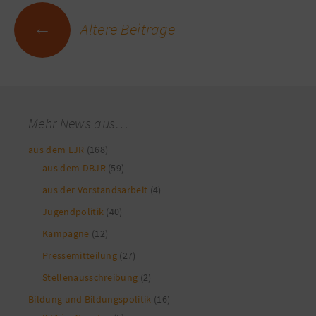
Beitragsnavigation
←
Ältere Beiträge
Mehr News aus…
aus dem LJR
(168)
aus dem DBJR
(59)
aus der Vorstandsarbeit
(4)
Jugendpolitik
(40)
Kampagne
(12)
Pressemitteilung
(27)
Stellenausschreibung
(2)
Bildung und Bildungspolitik
(16)