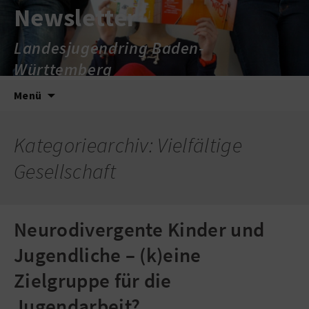
Newsletter
Landesjugendring Baden-
Württemberg
Zum
Suche
Menü
Inhalt
nach:
springen
Kategoriearchiv: Vielfältige
Gesellschaft
Neurodivergente Kinder und
Jugendliche – (k)eine
Zielgruppe für die
Jugendarbeit?