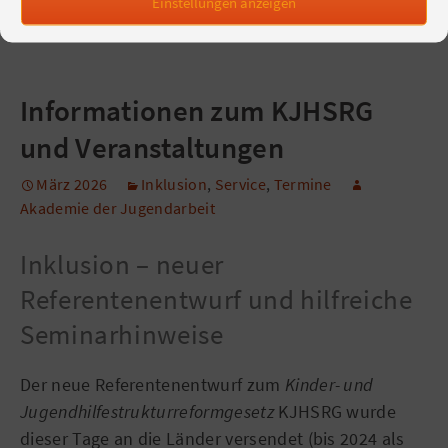
Einstellungen anzeigen
Behinderung auch ok?
Weiterlesen…
Informationen zum KJHSRG
und Veranstaltungen
März 2026
Inklusion
,
Service
,
Termine
Akademie der Jugendarbeit
Inklusion – neuer
Referentenentwurf und hilfreiche
Seminarhinweise
Der neue Referentenentwurf zum
Kinder- und
Jugendhilfestrukturreformgesetz
KJHSRG wurde
dieser Tage an die Länder versendet (bis 2024 als