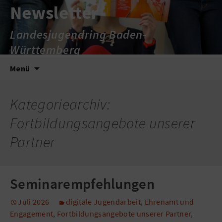
Newsletter
Landesjugendring Baden-
Württemberg
Zum
Suche
Menü
Inhalt
nach:
springen
Kategoriearchiv:
Fortbildungsangebote unserer
Partner
Seminarempfehlungen
Juli 2026
digitale Jugendarbeit
,
Ehrenamt und
Engagement
,
Fortbildungsangebote unserer Partner
,