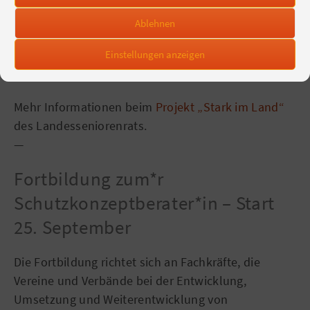
fördert das Verständnis füreinander. Es können
Erwartungen angesprochen und gegenseitige
Ablehnen
Unterstützung thematisiert werden. Das Online-
Einstellungen anzeigen
Format besteht aus einem Impulsreferat und einer
Diskussionsrunde zwischen den Teilnehmenden.
Mehr Informationen beim
Projekt „Stark im Land“
des Landesseniorenrats.
—
Fortbildung zum*r
Schutzkonzeptberater*in – Start
25. September
Die Fortbildung richtet sich an Fachkräfte, die
Vereine und Verbände bei der Entwicklung,
Umsetzung und Weiterentwicklung von