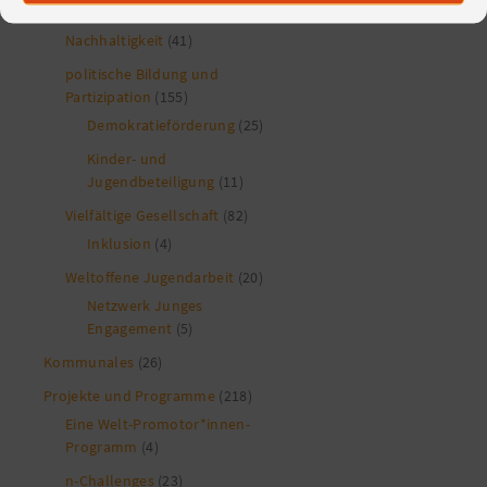
(12)
Nachhaltigkeit
(41)
politische Bildung und
Partizipation
(155)
Demokratieförderung
(25)
Kinder- und
Jugendbeteiligung
(11)
Vielfältige Gesellschaft
(82)
Inklusion
(4)
Weltoffene Jugendarbeit
(20)
Netzwerk Junges
Engagement
(5)
Kommunales
(26)
Projekte und Programme
(218)
Eine Welt-Promotor*innen-
Programm
(4)
n-Challenges
(23)