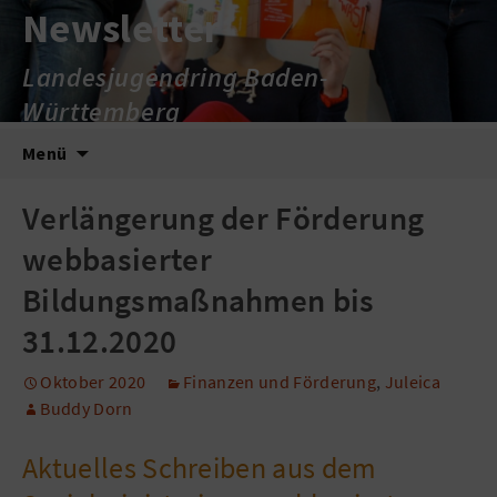
Newsletter
Landesjugendring Baden-
Württemberg
Zum
Suche
Menü
Inhalt
nach:
springen
Verlängerung der Förderung
webbasierter
Bildungsmaßnahmen bis
31.12.2020
Oktober 2020
Finanzen und Förderung
,
Juleica
Buddy Dorn
Aktuelles Schreiben aus dem