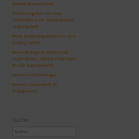
Demokratiewerkstatt
Einführungskurs für neue
Fachkräfte in der Verbandlichen
Jugendarbeit
Neue Studienergebnisse für eure
(Lobby-)arbeit
Neurodivergente Kinder und
Jugendliche – (k)eine Zielgruppe
für die Jugendarbeit?
Seminarempfehlungen
Mentale Gesundheit im
Engagement
Suche
Suchen
nach: