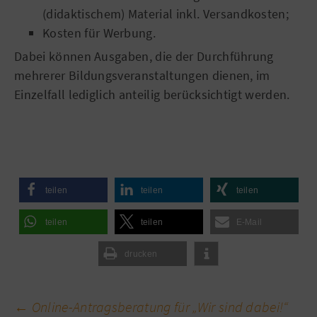
(didaktischem) Material inkl. Versandkosten;
Kosten für Werbung.
Dabei können Ausgaben, die der Durchführung
mehrerer Bildungsveranstaltungen dienen, im
Einzelfall lediglich anteilig berücksichtigt werden.
teilen
teilen
teilen
teilen
teilen
E-Mail
drucken
Beitragsnavigation
←
Online-Antragsberatung für „Wir sind dabei!“