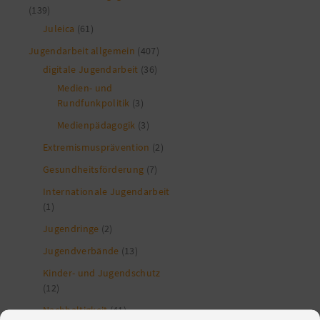
(139)
Juleica
(61)
Jugendarbeit allgemein
(407)
digitale Jugendarbeit
(36)
Medien- und
Rundfunkpolitik
(3)
Medienpädagogik
(3)
Extremismusprävention
(2)
Gesundheitsförderung
(7)
Internationale Jugendarbeit
(1)
Jugendringe
(2)
Jugendverbände
(13)
Kinder- und Jugendschutz
(12)
Nachhaltigkeit
(41)