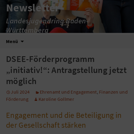
Newsletter
Landesjugendring Baden-
Württemberg
Zum
Suche
Menü
Inhalt
nach:
springen
DSEE-Förderprogramm
„initiativ!“: Antragstellung jetzt
möglich
Juli 2024
Ehrenamt und Engagement
,
Finanzen und
Förderung
Karoline Gollmer
Engagement und die Beteiligung in
der Gesellschaft stärken