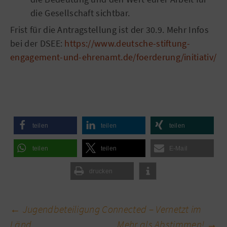
die Gesellschaft sichtbar.
Frist für die Antragstellung ist der 30.9. Mehr Infos
bei der DSEE:
https://www.deutsche-stiftung-
engagement-und-ehrenamt.de/foerderung/initiativ/
teilen
teilen
teilen
teilen
teilen
E-Mail
drucken
Beitragsnavigation
←
Jugendbeteiligung Connected – Vernetzt im
Länd
Mehr als Abstimmen!
→