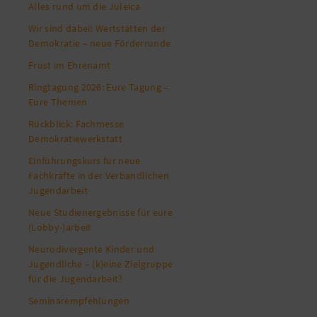
Alles rund um die Juleica
Wir sind dabei! Wertstätten der
Demokratie – neue Förderrunde
Frust im Ehrenamt
Ringtagung 2026: Eure Tagung –
Eure Themen
Rückblick: Fachmesse
Demokratiewerkstatt
Einführungskurs für neue
Fachkräfte in der Verbandlichen
Jugendarbeit
Neue Studienergebnisse für eure
(Lobby-)arbeit
Neurodivergente Kinder und
Jugendliche – (k)eine Zielgruppe
für die Jugendarbeit?
Seminarempfehlungen