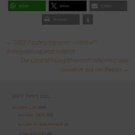
teilen
teilen
E-Mail
drucken
←
DSEE-Förderprogramm „initiativ!“:
Beitragsnavigation
Antragstellung jetzt möglich
The Länd of Young Ehrenamt informiert über
aktuelles aus der Region
→
Mehr News aus…
aus dem LJR
(168)
aus dem DBJR
(59)
aus der Vorstandsarbeit
(4)
Jugendpolitik
(40)