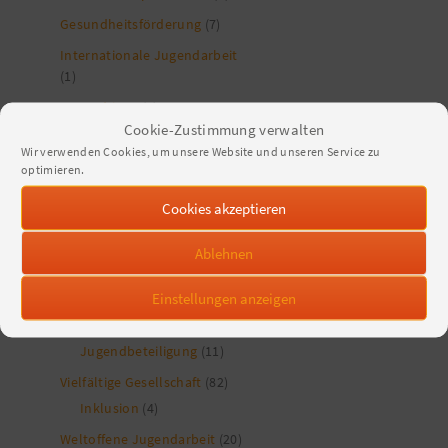
Gesundheitsförderung
(7)
Internationale Jugendarbeit
(1)
Jugendringe
(2)
Cookie-Zustimmung verwalten
Jugendverbände
(13)
Wir verwenden Cookies, um unsere Website und unseren Service zu
Kinder- und Jugendschutz
optimieren.
(12)
Cookies akzeptieren
Nachhaltigkeit
(41)
politische Bildung und
Ablehnen
Partizipation
(155)
Einstellungen anzeigen
Demokratieförderung
(25)
Kinder- und
Jugendbeteiligung
(11)
Vielfältige Gesellschaft
(82)
Inklusion
(4)
Weltoffene Jugendarbeit
(20)