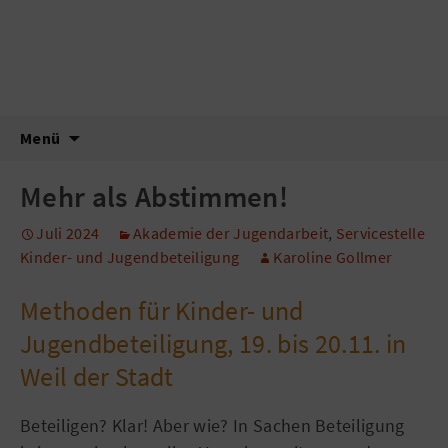
Newsletter
Landesjugendring Baden-
Württemberg
Zum
Suche
Menü
Inhalt
nach:
springen
Mehr als Abstimmen!
Juli 2024
Akademie der Jugendarbeit
,
Servicestelle
Kinder- und Jugendbeteiligung
Karoline Gollmer
Methoden für Kinder- und
Jugendbeteiligung, 19. bis 20.11. in
Weil der Stadt
Beteiligen? Klar! Aber wie? In Sachen Beteiligung