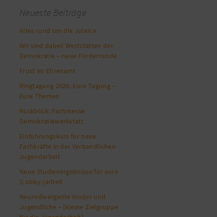
Neueste Beiträge
Alles rund um die Juleica
Wir sind dabei! Wertstätten der
Demokratie – neue Förderrunde
Frust im Ehrenamt
Ringtagung 2026: Eure Tagung –
Eure Themen
Rückblick: Fachmesse
Demokratiewerkstatt
Einführungskurs für neue
Fachkräfte in der Verbandlichen
Jugendarbeit
Neue Studienergebnisse für eure
(Lobby-)arbeit
Neurodivergente Kinder und
Jugendliche – (k)eine Zielgruppe
für die Jugendarbeit?