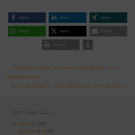
teilen
teilen
teilen
teilen
teilen
E-Mail
drucken
Beitragsnavigation
←
Neuregelungen im Gemeinnützigkeits- und
Spendenrecht
Wir sind dabei! – Wertstätten der Demokratie
→
Mehr News aus…
aus dem LJR
(168)
aus dem DBJR
(59)