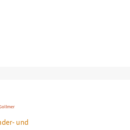
Suchen
nach:
Gollmer
nder- und