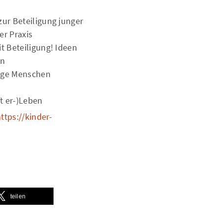
zur Beteiligung junger
er Praxis
t Beteiligung! Ideen
rn
unge Menschen
ft er-)Leben
ttps://kinder-
teilen