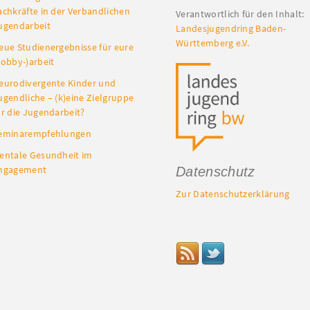
achkräfte in der Verbandlichen
Verantwortlich für den Inhalt:
ugendarbeit
Landesjugendring Baden-
Württemberg e.V.
eue Studienergebnisse für eure
Lobby-)arbeit
eurodivergente Kinder und
ugendliche – (k)eine Zielgruppe
ür die Jugendarbeit?
eminarempfehlungen
entale Gesundheit im
ngagement
Datenschutz
Zur Datenschutzerklärung