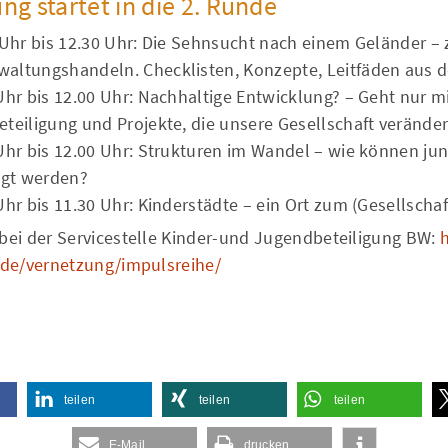
ng startet in die 2. Runde
 Uhr bis 12.30 Uhr: Die Sehnsucht nach einem Geländer – 
altungshandeln. Checklisten, Konzepte, Leitfäden aus d
Uhr bis 12.00 Uhr: Nachhaltige Entwicklung? – Geht nur mi
eteiligung und Projekte, die unsere Gesellschaft verände
 Uhr bis 12.00 Uhr: Strukturen im Wandel – wie können j
igt werden?
Uhr bis 11.30 Uhr: Kinderstädte – ein Ort zum (Gesellscha
ei der Servicestelle Kinder-und Jugendbeteiligung BW:
h
.de/vernetzung/impulsreihe/
teilen
teilen
teilen
E-Mail
drucken