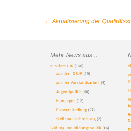
Beitragsnavigation
←
Aktualisierung der Qualitätss
Mehr News aus…
N
aus dem LJR
(168)
A
aus dem DBJR
(59)
W
D
aus der Vorstandsarbeit
(4)
F
Jugendpolitik
(40)
R
Kampagne
(12)
E
Pressemitteilung
(27)
R
Stellenausschreibung
(2)
D
Bildung und Bildungspolitik
(16)
E