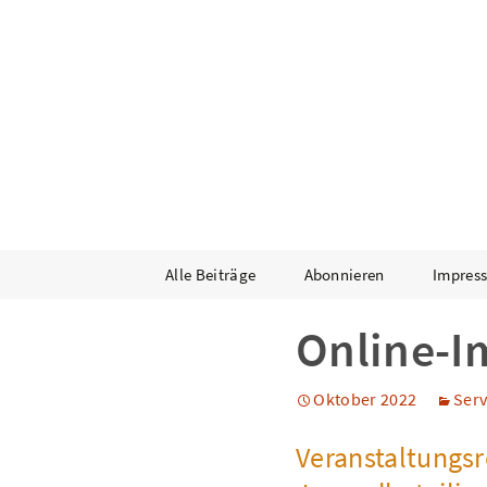
Newslet
Landesjugendring Baden-W
Zum
Alle Beiträge
Abonnieren
Impres
Inhalt
springen
Online-I
Oktober 2022
Serv
Veranstaltungsr