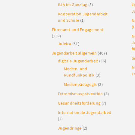
KJA im Ganztag
(5)
F
J
Kooperation Jugendarbeit
und Schule
(1)
N
(
Ehrenamt und Engagement
(139)
N
J
Juleica
(61)
f
Jugendarbeit allgemein
(407)
S
digitale Jugendarbeit
(36)
M
Medien- und
E
Rundfunkpolitik
(3)
Medienpädagogik
(3)
Extremismusprävention
(2)
Gesundheitsförderung
(7)
Internationale Jugendarbeit
(1)
Jugendringe
(2)