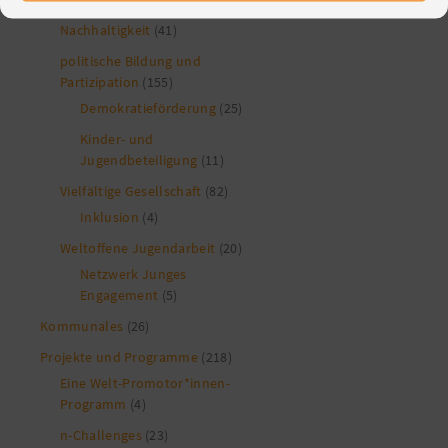
Nachhaltigkeit
(41)
politische Bildung und
Partizipation
(155)
Demokratieförderung
(25)
Kinder- und
Jugendbeteiligung
(11)
Vielfältige Gesellschaft
(82)
Inklusion
(4)
Weltoffene Jugendarbeit
(20)
Netzwerk Junges
Engagement
(5)
Kommunales
(26)
Projekte und Programme
(218)
Eine Welt-Promotor*innen-
Programm
(4)
n-Challenges
(23)