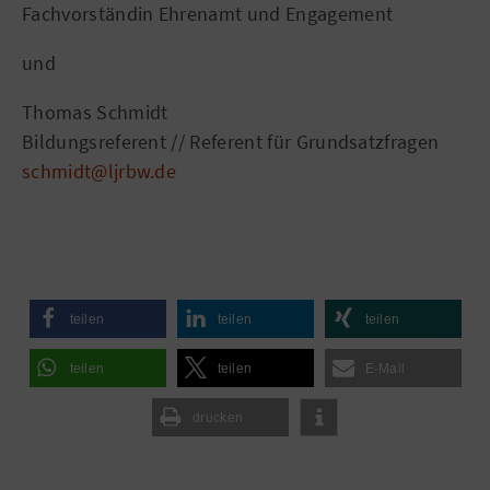
Fachvorständin Ehrenamt und Engagement
und
Thomas Schmidt
Bildungsreferent // Referent für Grundsatzfragen
schmidt@ljrbw.de
teilen
teilen
teilen
teilen
teilen
E-Mail
drucken