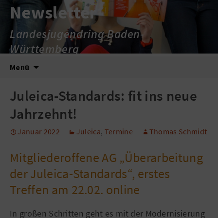
Newsletter
Landesjugendring Baden-
Württemberg
Zum
Suche
Menü
Inhalt
nach:
springen
Juleica-Standards: fit ins neue
Jahrzehnt!
Januar 2022
Juleica
,
Termine
Thomas Schmidt
Mitgliederoffene AG „Überarbeitung
der Juleica-Standards“, erstes
Treffen am 22.02. online
In großen Schritten geht es mit der Modernisierung