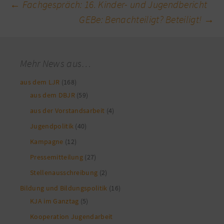
Beitragsnavigation
←
Fachgespräch: 16. Kinder- und Jugendbericht
GEBe: Benachteiligt? Beteiligt!
→
Mehr News aus…
aus dem LJR
(168)
aus dem DBJR
(59)
aus der Vorstandsarbeit
(4)
Jugendpolitik
(40)
Kampagne
(12)
Pressemitteilung
(27)
Stellenausschreibung
(2)
Bildung und Bildungspolitik
(16)
KJA im Ganztag
(5)
Kooperation Jugendarbeit