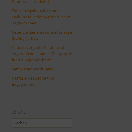
Demokratiewerkstatt
Einführungskurs für neue
Fachkräfte in der Verbandlichen
Jugendarbeit
Neue Studienergebnisse für eure
(Lobby-)arbeit
Neurodivergente Kinder und
Jugendliche – (k)eine Zielgruppe
für die Jugendarbeit?
Seminarempfehlungen
Mentale Gesundheit im
Engagement
Suche
Suchen
nach: