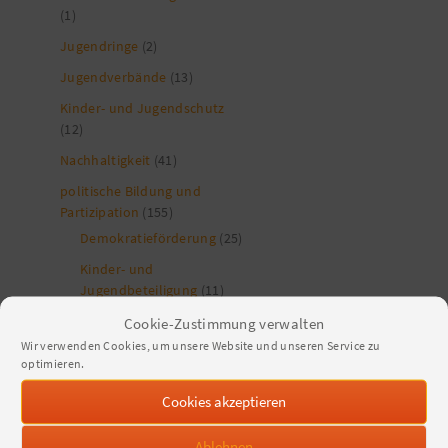
(1)
Jugendringe
(2)
Jugendverbände
(13)
Kinder- und Jugendschutz
(12)
Nachhaltigkeit
(41)
politische Bildung und
Partizipation
(155)
Demokratieförderung
(25)
Kinder- und
Jugendbeteiligung
(11)
Vielfältige Gesellschaft
(82)
Cookie-Zustimmung verwalten
Wir verwenden Cookies, um unsere Website und unseren Service zu
Inklusion
(4)
optimieren.
Weltoffene Jugendarbeit
(20)
Cookies akzeptieren
Netzwerk Junges
Engagement
(5)
Ablehnen