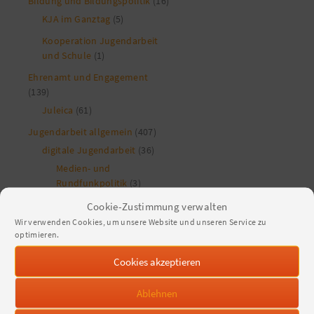
Bildung und Bildungspolitik
(16)
KJA im Ganztag
(5)
Kooperation Jugendarbeit
und Schule
(1)
Ehrenamt und Engagement
(139)
Juleica
(61)
Jugendarbeit allgemein
(407)
digitale Jugendarbeit
(36)
Medien- und
Rundfunkpolitik
(3)
Medienpädagogik
(3)
Cookie-Zustimmung verwalten
Wir verwenden Cookies, um unsere Website und unseren Service zu
Extremismusprävention
(2)
optimieren.
Gesundheitsförderung
(7)
Cookies akzeptieren
Internationale Jugendarbeit
(1)
Ablehnen
Jugendringe
(2)