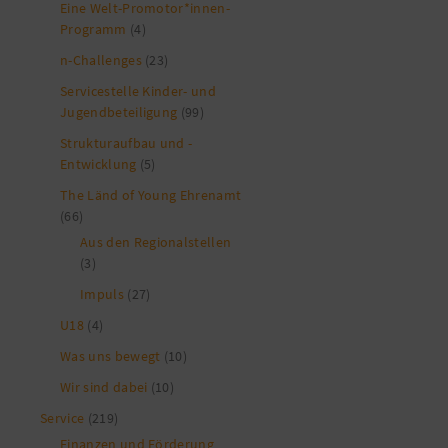
Eine Welt-Promotor*innen-
Programm
(4)
n-Challenges
(23)
Servicestelle Kinder- und
Jugendbeteiligung
(99)
Strukturaufbau und -
Entwicklung
(5)
The Länd of Young Ehrenamt
(66)
Aus den Regionalstellen
(3)
Impuls
(27)
U18
(4)
Was uns bewegt
(10)
Wir sind dabei
(10)
Service
(219)
Finanzen und Förderung