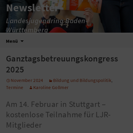
Newsletter
Landesjugendring Baden-
Württemberg
Zum
Suche
Menü
Inhalt
nach:
springen
Ganztagsbetreuungskongress
2025
November 2024
Bildung und Bildungspolitik
,
Termine
Karoline Gollmer
Am 14. Februar in Stuttgart –
kostenlose Teilnahme für LJR-
Mitglieder