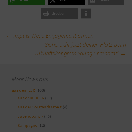
teilen
teilen
E-Mail
drucken
Beitragsnavigation
←
Impuls: Neue Engagementformen
Sichere dir jetzt deinen Platz beim
Zukunftskongress Young Ehrenamt!
→
Mehr News aus…
aus dem LJR
(168)
aus dem DBJR
(59)
aus der Vorstandsarbeit
(4)
Jugendpolitik
(40)
Kampagne
(12)