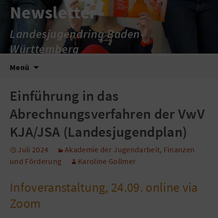
Newsletter
Landesjugendring Baden-
Württemberg
Zum
Suche
Menü
Inhalt
nach:
springen
Einführung in das
Abrechnungsverfahren der VwV
KJA/JSA (Landesjugendplan)
Juli 2024
Akademie der Jugendarbeit
,
Finanzen
und Förderung
Karoline Gollmer
Infoveranstaltung, 24.09. online via
Zoom