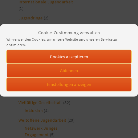
Internationale Jugendarbeit
(1)
Jugendringe
(2)
Jugendverbände
(13)
Cookie-Zustimmung verwalten
Kinder- und Jugendschutz
Wir verwenden Cookies, um unsere Website und unseren Service zu
(12)
optimieren.
Nachhaltigkeit
(41)
Cookies akzeptieren
politische Bildung und
Partizipation
(155)
Ablehnen
Demokratieförderung
(25)
Einstellungen anzeigen
Kinder- und
Jugendbeteiligung
(11)
Vielfältige Gesellschaft
(82)
Inklusion
(4)
Weltoffene Jugendarbeit
(20)
Netzwerk Junges
Engagement
(5)