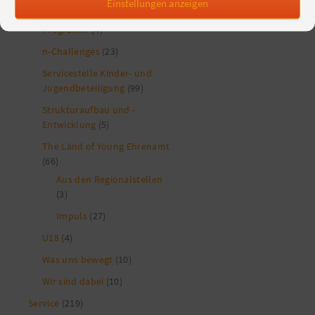
Einstellungen anzeigen
Eine Welt-Promotor*innen-
Programm
(4)
n-Challenges
(23)
Servicestelle Kinder- und
Jugendbeteiligung
(99)
Strukturaufbau und -
Entwicklung
(5)
The Länd of Young Ehrenamt
(66)
Aus den Regionalstellen
(3)
Impuls
(27)
U18
(4)
Was uns bewegt
(10)
Wir sind dabei
(10)
Service
(219)