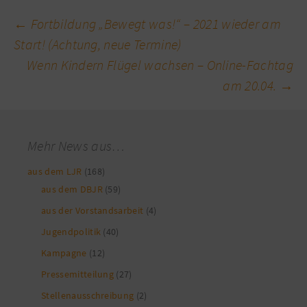
Beitragsnavigation
←
Fortbildung „Bewegt was!“ – 2021 wieder am
Start! (Achtung, neue Termine)
Wenn Kindern Flügel wachsen – Online-Fachtag
am 20.04.
→
Mehr News aus…
aus dem LJR
(168)
aus dem DBJR
(59)
aus der Vorstandsarbeit
(4)
Jugendpolitik
(40)
Kampagne
(12)
Pressemitteilung
(27)
Stellenausschreibung
(2)