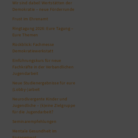
Wir sind dabei! Wertstätten der
Demokratie – neue Förderrunde
Frust im Ehrenamt
Ringtagung 2026: Eure Tagung –
Eure Themen
Rückblick: Fachmesse
Demokratiewerkstatt
Einführungskurs für neue
Fachkräfte in der Verbandlichen
Jugendarbeit
Neue Studienergebnisse für eure
(Lobby-)arbeit
Neurodivergente Kinder und
Jugendliche – (k)eine Zielgruppe
für die Jugendarbeit?
Seminarempfehlungen
Mentale Gesundheit im
Engagement