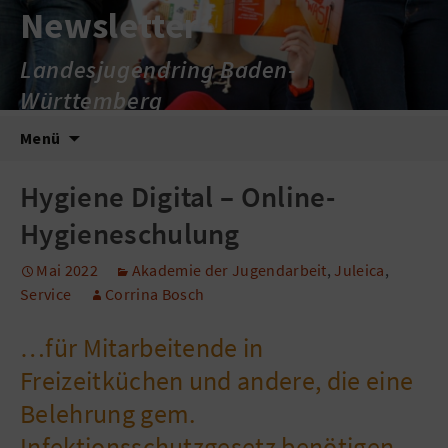
Newsletter
Landesjugendring Baden-
Württemberg
Zum
Suche
Menü
Inhalt
nach:
springen
Hygiene Digital – Online-
Hygieneschulung
Mai 2022
Akademie der Jugendarbeit
,
Juleica
,
Service
Corrina Bosch
…für Mitarbeitende in
Freizeitküchen und andere, die eine
Belehrung gem.
Infektionsschutzgesetz benötigen