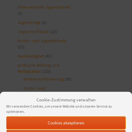
Internationale Jugendarbeit
(1)
Jugendringe
(2)
Jugendverbände
(13)
Kinder- und Jugendschutz
(12)
Nachhaltigkeit
(41)
politische Bildung und
Partizipation
(155)
Demokratieförderung
(25)
Kinder- und
Jugendbeteiligung
(11)
Cookie-Zustimmung verwalten
Vielfältige Gesellschaft
(82)
Wir verwenden Cookies, um unsere Website und unseren Service zu
Inklusion
(4)
optimieren.
Weltoffene Jugendarbeit
(20)
Cookies akzeptieren
Netzwerk Junges