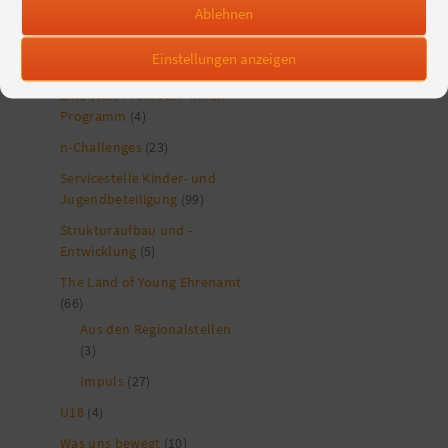
Engagement
(5)
Ablehnen
Kommunales
(26)
Einstellungen anzeigen
Projekte und Programme
(218)
Eine Welt-Promotor*innen-
Programm
(4)
n-Challenges
(23)
Servicestelle Kinder- und
Jugendbeteiligung
(99)
Strukturaufbau und -
Entwicklung
(5)
The Länd of Young Ehrenamt
(66)
Aus den Regionalstellen
(3)
Impuls
(27)
U18
(4)
Was uns bewegt
(10)