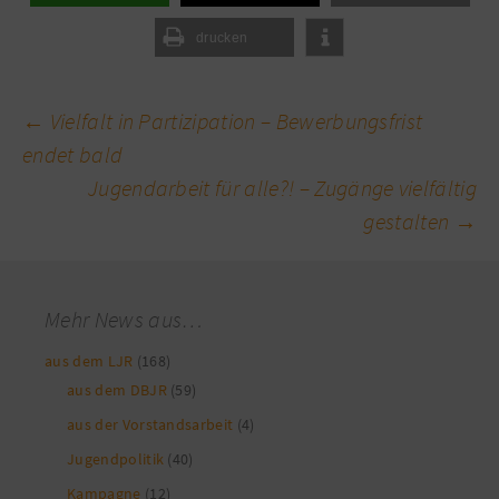
drucken
Beitragsnavigation
←
Vielfalt in Partizipation – Bewerbungsfrist
endet bald
Jugendarbeit für alle?! – Zugänge vielfältig
gestalten
→
Mehr News aus…
aus dem LJR
(168)
aus dem DBJR
(59)
aus der Vorstandsarbeit
(4)
Jugendpolitik
(40)
Kampagne
(12)