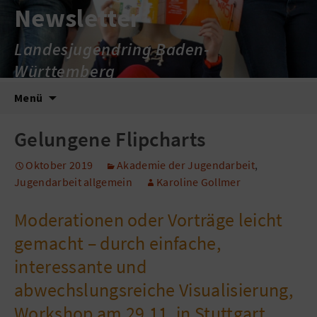
Newsletter
Landesjugendring Baden-
Württemberg
Zum
Suche
Menü
Inhalt
nach:
springen
Gelungene Flipcharts
Oktober 2019
Akademie der Jugendarbeit
,
Jugendarbeit allgemein
Karoline Gollmer
Moderationen oder Vorträge leicht
gemacht – durch einfache,
interessante und
abwechslungsreiche Visualisierung,
Workshop am 29.11. in Stuttgart