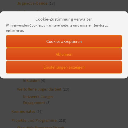
Jugendverbände
(13)
Kinder- und Jugendschutz
(12)
Cookie-Zustimmung verwalten
Wir verwenden Cookies, um unsere Website und unseren Service zu
Nachhaltigkeit
(41)
optimieren.
politische Bildung und
Cookies akzeptieren
Partizipation
(155)
Demokratieförderung
(25)
Ablehnen
Kinder- und
Jugendbeteiligung
(11)
Einstellungen anzeigen
Vielfältige Gesellschaft
(82)
Inklusion
(4)
Weltoffene Jugendarbeit
(20)
Netzwerk Junges
Engagement
(5)
Kommunales
(26)
Projekte und Programme
(218)
Eine Welt-Promotor*innen-