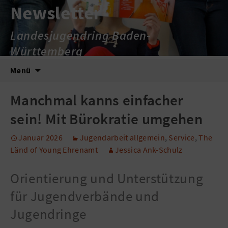
Newsletter
Landesjugendring Baden-
Württemberg
Zum
Suche
Menü
Inhalt
nach:
springen
Manchmal kanns einfacher
sein! Mit Bürokratie umgehen
Januar 2026
Jugendarbeit allgemein
,
Service
,
The
Länd of Young Ehrenamt
Jessica Ank-Schulz
Orientierung und Unterstützung
für Jugendverbände und
Jugendringe