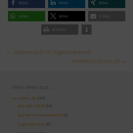
teilen
teilen
teilen
teilen
teilen
E-Mail
drucken
Beitragsnavigation
←
Datenschutz im Jugendverband
kinderschutz-bw.de
→
Mehr News aus…
aus dem LJR
(168)
aus dem DBJR
(59)
aus der Vorstandsarbeit
(4)
Jugendpolitik
(40)