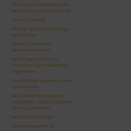
Wir sind dabei! Wertstätten der
Demokratie – neue Förderrunde
Frust im Ehrenamt
Ringtagung 2026: Eure Tagung –
Eure Themen
Rückblick: Fachmesse
Demokratiewerkstatt
Einführungskurs für neue
Fachkräfte in der Verbandlichen
Jugendarbeit
Neue Studienergebnisse für eure
(Lobby-)arbeit
Neurodivergente Kinder und
Jugendliche – (k)eine Zielgruppe
für die Jugendarbeit?
Seminarempfehlungen
Mentale Gesundheit im