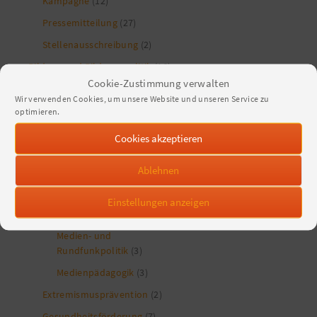
Kampagne
(12)
Pressemitteilung
(27)
Stellenausschreibung
(2)
Bildung und Bildungspolitik
(16)
Cookie-Zustimmung verwalten
KJA im Ganztag
(5)
Wir verwenden Cookies, um unsere Website und unseren Service zu
Kooperation Jugendarbeit
optimieren.
und Schule
(1)
Cookies akzeptieren
Ehrenamt und Engagement
(139)
Ablehnen
Juleica
(61)
Jugendarbeit allgemein
(407)
Einstellungen anzeigen
digitale Jugendarbeit
(36)
Medien- und
Rundfunkpolitik
(3)
Medienpädagogik
(3)
Extremismusprävention
(2)
Gesundheitsförderung
(7)