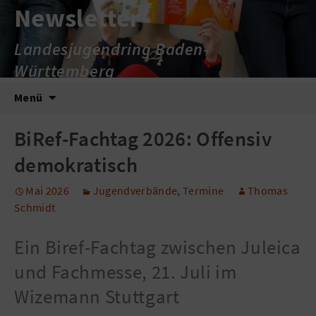
Newsletter
Landesjugendring Baden-
Württemberg
Zum
Suche
Menü
Inhalt
nach:
springen
BiRef-Fachtag 2026: Offensiv
demokratisch
Mai 2026
Jugendverbände
,
Termine
Thomas
Schmidt
Ein Biref-Fachtag zwischen Juleica
und Fachmesse, 21. Juli im
Wizemann Stuttgart