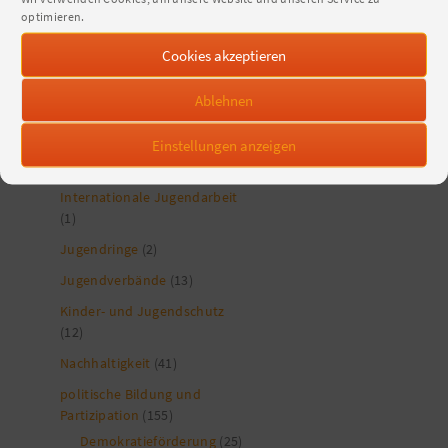
Jugendarbeit allgemein
(407)
optimieren.
digitale Jugendarbeit
(36)
Medien- und
Cookies akzeptieren
Rundfunkpolitik
(3)
Ablehnen
Medienpädagogik
(3)
Extremismusprävention
(2)
Einstellungen anzeigen
Gesundheitsförderung
(7)
Internationale Jugendarbeit
(1)
Jugendringe
(2)
Jugendverbände
(13)
Kinder- und Jugendschutz
(12)
Nachhaltigkeit
(41)
politische Bildung und
Partizipation
(155)
Demokratieförderung
(25)