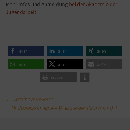
Mehr Infos und Anmeldung
bei der Akademie der
Jugendarbeit
.
teilen
teilen
teilen
teilen
teilen
E-Mail
drucken
Beitragsnavigation
←
Seminarhinweise
Bildungskonzepte – Wieso eigentlich (nicht)?!
→