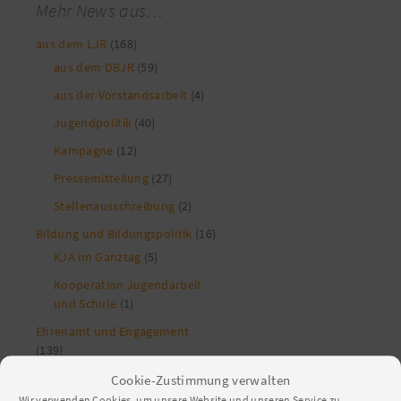
Mehr News aus…
aus dem LJR
(168)
aus dem DBJR
(59)
aus der Vorstandsarbeit
(4)
Jugendpolitik
(40)
Kampagne
(12)
Pressemitteilung
(27)
Stellenausschreibung
(2)
Bildung und Bildungspolitik
(16)
KJA im Ganztag
(5)
Kooperation Jugendarbeit
und Schule
(1)
Ehrenamt und Engagement
(139)
Juleica
(61)
Cookie-Zustimmung verwalten
Wir verwenden Cookies, um unsere Website und unseren Service zu