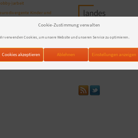
Lobby-)arbeit
eurodivergente Kinder und
ugendliche – (k)eine Zielgruppe
Cookie-Zustimmung verwalten
ür die Jugendarbeit?
eminarempfehlungen
Wir verwenden Cookies, um unsere Website und unseren Service zu optimieren.
entale Gesundheit im
ngagement
Datenschutz
Cookies akzeptieren
Ablehnen
Einstellungen anzeigen
Zur Datenschutzerklärung