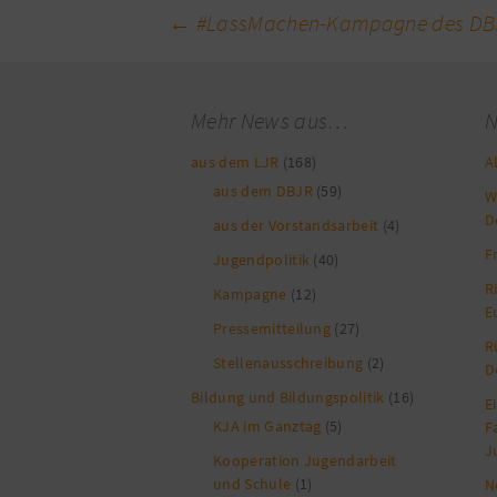
Beitragsnavigation
←
#LassMachen-Kampagne des DBJR
Mehr News aus…
N
aus dem LJR
(168)
A
aus dem DBJR
(59)
W
D
aus der Vorstandsarbeit
(4)
F
Jugendpolitik
(40)
R
Kampagne
(12)
E
Pressemitteilung
(27)
R
Stellenausschreibung
(2)
D
Bildung und Bildungspolitik
(16)
E
KJA im Ganztag
(5)
F
J
Kooperation Jugendarbeit
und Schule
(1)
N