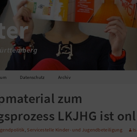
ter
ürttemberg
sum
Datenschutz
Archiv
pmaterial zum
sprozess LKJHG ist onl
gendpolitik
,
Servicestelle Kinder- und Jugendbeteiligung
Is