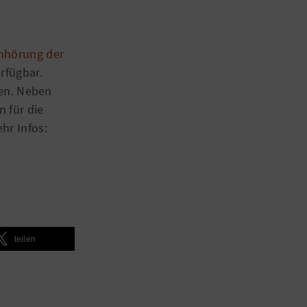
nhörung der
rfügbar.
den. Neben
 für die
hr Infos:
teilen