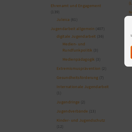
(
Ehrenamt und Engagement
(139)
N
J
Juleica
(61)
f
Jugendarbeit allgemein
(407)
S
digitale Jugendarbeit
(36)
M
Medien- und
E
Rundfunkpolitik
(3)
Medienpädagogik
(3)
Extremismusprävention
(2)
Gesundheitsförderung
(7)
Internationale Jugendarbeit
(1)
Jugendringe
(2)
Jugendverbände
(13)
Kinder- und Jugendschutz
(12)