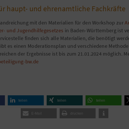
ür haupt- und ehrenamtliche Fachkräfte
 Handreichung mit den Materialien für den Workshop zur
A
er- und Jugendhilfegesetzes
in Baden-Württemberg ist ve
rvicestelle finden sich alle Materialien, die benötigt wer
ibt es einen Moderationsplan und verschiedene Methoden
eichen der Ergebnisse ist bis zum 21.01.2024 möglich. Me
beteiligung-bw.de
teilen
teilen
teilen
E-Mail
drucken