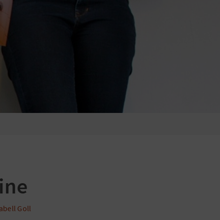
Suchen
nach:
ine
abell Goll