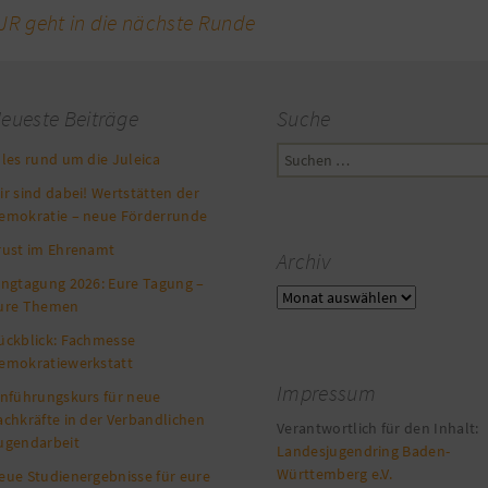
 geht in die nächste Runde
eueste Beiträge
Suche
Suchen
lles rund um die Juleica
nach:
ir sind dabei! Wertstätten der
emokratie – neue Förderrunde
rust im Ehrenamt
Archiv
ingtagung 2026: Eure Tagung –
Archiv
ure Themen
ückblick: Fachmesse
emokratiewerkstatt
Impressum
inführungskurs für neue
achkräfte in der Verbandlichen
Verantwortlich für den Inhalt:
ugendarbeit
Landesjugendring Baden-
Württemberg e.V.
eue Studienergebnisse für eure